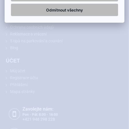
Doprava a platba
Odmítnout všechny
Jak nakupovat
Obchodní podmínky
Ochrana osobních údajů
Reklamace a vrácení
5 tipů na parkování a couvání
Blog
ÚČET
Můj účet
Registrace účtu
Přihlášení
Mapa stránky
Zavolejte nám:
Pon - Pát: 8:00 - 16:00
+421 948 298 228