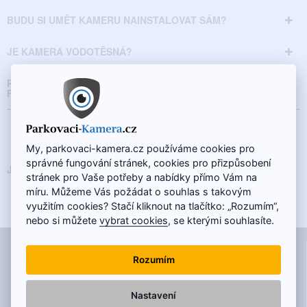
BUDU SI UMĚT KAMERU NAINSTALOVAT SÁM?
JE KAMERA VODOTĚSNÁ?
PROČ MOJE KAMERA ZOBRAZUJE NĚKTERÉ BARVY S
FIALOVÝM ODSTÍNEM?
INSTALACE:
My, parkovaci-kamera.cz používáme cookies pro
správné fungování stránek, cookies pro přizpůsobení
JAK SI NAINSTALOVAT COUVACÍ KAMERU?
stránek pro Vaše potřeby a nabídky přímo Vám na
míru. Můžeme Vás požádat o souhlas s takovým
využitím cookies? Stačí kliknout na tlačítko: „Rozumím“,
nebo si můžete
vybrat cookies
, se kterými souhlasíte.
INFORMACE
Rozumím
Kontakt
Často kladené otázky
Nastavení
Proč nakupovat právě u nás