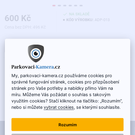
NA SKLADĚ
600 Kč
KÓD VÝROBKU:
ADP-013
Cena bez DPH: 496 Kč
DO KOŠÍKU
POPIS
My, parkovaci-kamera.cz používáme cookies pro
Redukce na propojení couvací kamery s originálním systémem pro
správné fungování stránek, cookies pro přizpůsobení
vozidla Toyota (Touch, Touch Go, Touch Go Plus), Subaru (SD
stránek pro Vaše potřeby a nabídky přímo Vám na
Navi) a Scion (Bespoke) .
Pomocí tohoto adaptéru budete moci
míru. Můžeme Vás požádat o souhlas s takovým
napojit couvací kameru bez poškození kabeláže ve vozidle.
využitím cookies? Stačí kliknout na tlačítko: „Rozumím“,
Obraz z couvací kamery se zobrazí automaticky na originálním
nebo si můžete
vybrat cookies
, se kterými souhlasíte.
displeji po zařazení zpátečky. Parkovací kamera se napojuje na 16
pinový konektor, jak je znázorněno ve schématu zapojení a díky
tomu zůstanou zachovány všechny ovládací funkce v mediálním
Rozumím
INFORMACE
systému vozidla.