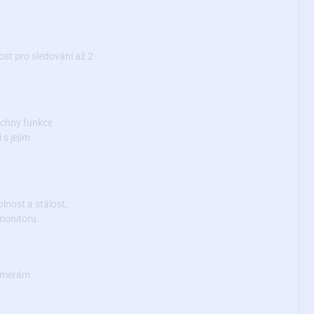
ost pro sledování až 2
echny funkce
 s jejím
lnost a stálost,
monitoru.
 kamerám