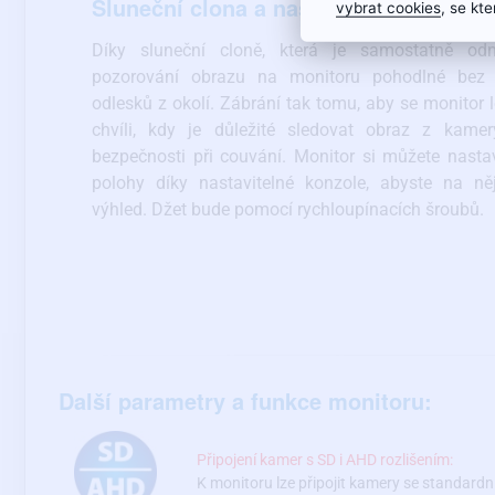
Sluneční clona a nastavitelná konzola
vybrat cookies
, se kt
Díky sluneční cloně, která je samostatně odn
pozorování obrazu na monitoru pohodlné bez 
odlesků z okolí. Zábrání tak tomu, aby se monitor l
chvíli, kdy je důležité sledovat obraz z kame
bezpečnosti při couvání. Monitor si můžete nastav
polohy díky nastavitelné konzole, abyste na ně
výhled. Džet bude pomocí rychloupínacích šroubů.
Další parametry a funkce monitoru:
Připojení kamer s SD i AHD rozlišením:
K monitoru lze připojit kamery se standard