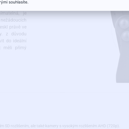
erými souhlasíte.
ímatelná, je
nežádoucích
eskl právě ve
ry. z důvodu
it do ideální
j měli přímý
ním SD rozlišením, ale také kamery s vysokým rozlišením AHD (720p).