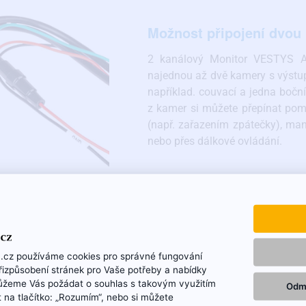
Možnost připojení dvou
2 kanálový Monitor VESTYS AH
najednou až dvě kamery s výstu
například. couvací a jedna bočn
z kamer si můžete přepínat pom
(např. zařazením zpátečky), man
nebo přes dálkové ovládání.
.cz používáme cookies pro správné fungování
přizpůsobení stránek pro Vaše potřeby a nabídky
ůžeme Vás požádat o souhlas s takovým využitím
Odm
t na tlačítko: „Rozumím“, nebo si můžete