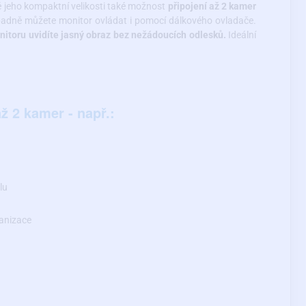
 jeho kompaktní velikosti také možnost
připojení až 2 kamer
řípadně můžete monitor ovládat i pomocí dálkového ovladače.
onitoru uvidíte jasný obraz bez nežádoucích odlesků.
Ideální
až 2 kamer - např.:
lu
anizace