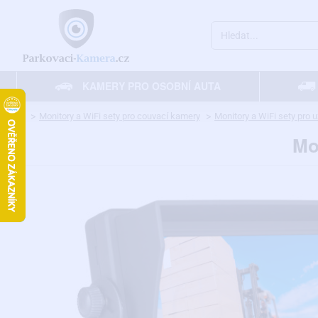
Hledat...
KAMERY PRO OSOBNÍ AUTA
home
Monitory a WiFi sety pro couvací kamery
Monitory a WiFi sety pro u
Mo