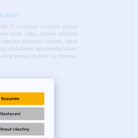
 kamer
D 5″ poskytuje možnost připojit
pem 4-PIN. Jedna z kamer může být
í nebo pro sledování nákladu. Obraz
ocí příslušného spouštěcího kabelu
uálně pomocí tlačítka na monitoru,
Rozumím
Nastavení
ítnout všechny