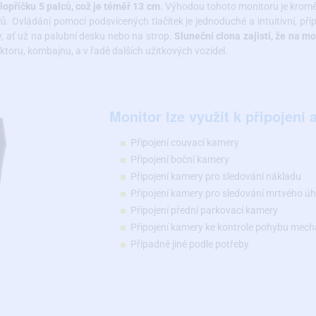
lopříčku 5 palců, což je téměř 13 cm
. Výhodou tohoto monitoru je kromě
ů. Ovládání pomocí podsvícených tlačítek je jednoduché a intuitivní, p
y, ať už na palubní desku nebo na strop.
Sluneční clona zajistí, že na m
ktoru, kombajnu, a v řadě dalších užitkových vozidel.
Monitor lze využít k připojení 
Připojení couvací kamery
Připojení boční kamery
Připojení kamery pro sledování nákladu
Připojení kamery pro sledování mrtvého úh
Připojení přední parkovací kamery
Připojení kamery ke kontrole pohybu mech
Případně jiné podle potřeby