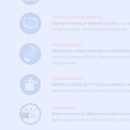
Velikost úhlopříčky monitoru:
Displej monitoru je velikosti 5 palců
, to zn
kamer z malé až středně velké vzdálenosti.
Dálkové ovládání:
Monitor lze ovládat také pomocí dálkového 
monitoru, jako například. přepínání kamer či 
dokupováním.
Odolné provedení:
Monitory značky VESTYS jsou vyrobeny z kv
mechanická odolnost, kvalitní povrchová ú
Stíněný kabel:
Kabel monitoru je vybaven speciálním stí
doporučujeme použít stíněné kabely z naší 