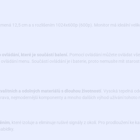
amená 12,5 cm a s rozlišením 1024x600p (600p). Monitor má ideální velik
ovládání, které je součástí balení.
Pomocí ovládání můžete ovládat vš
ovládání menu. Součástí ovládání je i baterie, proto nemusíte mít starosti
alitních a odolných materiálů s dlouhou životností
. Vysoká tepelná odo
prava, nejmodernější komponenty a mnoho dalších výhod užívání tohoto 
něním
, které izoluje a eliminuje rušivé signály z okolí. Pro prodloužení ke
nabídky.