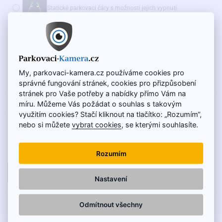
Statické parkovací čáry s možností jejich vypnutí
Dynamické parkovací čáry
(+350 Kč)
Doporučujeme také:
My, parkovaci-kamera.cz používáme cookies pro
WiFi adaptér pro bezdrátový přenos - AKČNÍ CENA
správné fungování stránek, cookies pro přizpůsobení
(+975 Kč)
stránek pro Vaše potřeby a nabídky přímo Vám na
míru. Můžeme Vás požádat o souhlas s takovým
NA SKLADĚ
1 500 Kč
využitím cookies? Stačí kliknout na tlačítko: „Rozumím“,
KÓD VÝROBKU:
SC-019-V
1 250 Kč
nebo si můžete
vybrat cookies
, se kterými souhlasíte.
Cena bez DPH: 1 033 Kč
Rozumím
DO KOŠÍKU
Nastavení
POPIS
Odmítnout všechny