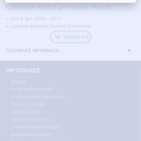
Kamera je vhodná pro modely Honda:
Civic 8. gen. (2006 - 2011)
v případě shodných rozměrů i jiné modely
TECHNICKÉ INFORMACE
INFORMACE
Kontakt
Často kladené otázky
Proč nakupovat právě u nás
Doprava a platba
Jak nakupovat
Obchodní podmínky
Ochrana osobních údajů
Doporučení:
Před nákupem si prosím změřte rozměry místa
Reklamace a vrácení
určeného pro kameru nad SPZ a porovnejte s vybraným modelem.