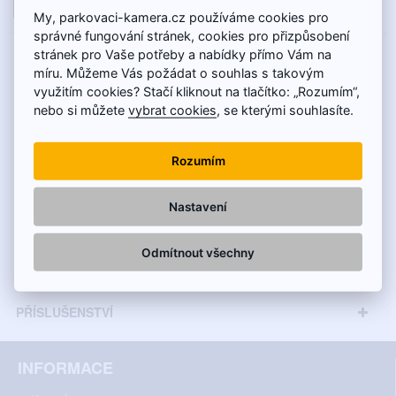
DO KOŠÍKU
My, parkovaci-kamera.cz používáme cookies pro
správné fungování stránek, cookies pro přizpůsobení
stránek pro Vaše potřeby a nabídky přímo Vám na
POPIS
míru. Můžeme Vás požádat o souhlas s takovým
využitím cookies? Stačí kliknout na tlačítko: „Rozumím“,
Kamera je vhodná pro modely Audi:
nebo si můžete
vybrat cookies
, se kterými souhlasíte.
AUDI A3 všechny modely (2003 - 2012)
Rozumím
AUDI A4 (B6) všechny modely (2000 - 2004)
AUDI A4 (B7) všechny modely (2004 - 2008)
AUDI A6 (C6) všechny modely (2004 - 2011)
Nastavení
AUDI A8 (2002 - 2010)
TECHNICKÉ INFORMACE
Audi Q7 (2006 - 2015)
Odmítnout všechny
MONITORY
PŘÍSLUŠENSTVÍ
INFORMACE