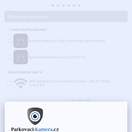
Dostupné možnosti
Jednodušší parkování:
Statické parkovací čáry s možností jejich vypnutí
Dynamické parkovací čáry
(+350 Kč)
Doporučujeme také:
WiFi adaptér pro bezdrátový přenos - AKČNÍ CENA
(+975 Kč)
NA SKLADĚ
1 800 Kč
KÓD VÝROBKU:
TC-010
Cena bez DPH: 1 488 Kč