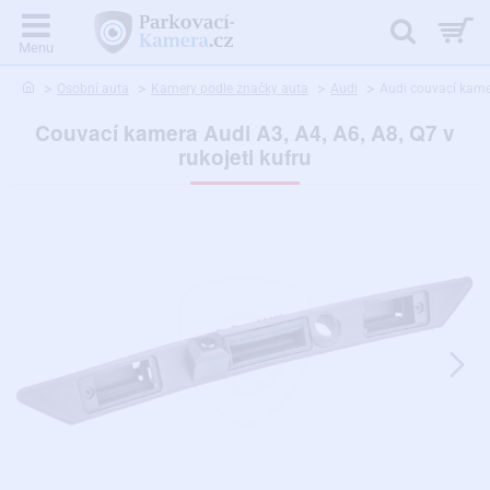
home
Osobní auta
Kamery podle značky auta
Audi
Audi couvací kamera
Couvací kamera Audi A3, A4, A6, A8, Q7 v
rukojeti kufru