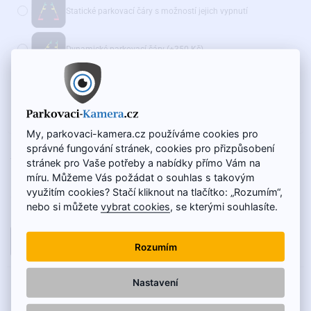
Statické parkovací čáry s možností jejich vypnutí
Dynamické parkovací čáry
(+350 Kč)
Doporučujeme také:
WiFi adaptér pro bezdrátový přenos - AKČNÍ CENA
(+975 Kč)
My, parkovaci-kamera.cz používáme cookies pro
správné fungování stránek, cookies pro přizpůsobení
NA SKLADĚ
1 500 Kč
stránek pro Vaše potřeby a nabídky přímo Vám na
KÓD VÝROBKU:
SC-108-O
1 250 Kč
míru. Můžeme Vás požádat o souhlas s takovým
využitím cookies? Stačí kliknout na tlačítko: „Rozumím“,
Cena bez DPH: 1 033 Kč
nebo si můžete
vybrat cookies
, se kterými souhlasíte.
DO KOŠÍKU
Rozumím
Nastavení
POPIS