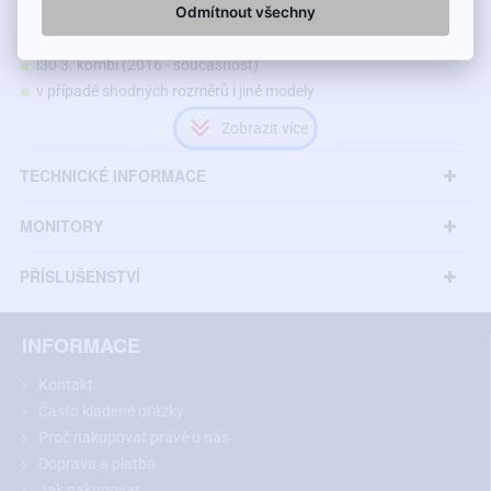
Odmítnout všechny
Kamera je vhodná pro modely Hyundai:
i30 3. kombi (2016 - současnost)
v případě shodných rozměrů i jiné modely
TECHNICKÉ INFORMACE
MONITORY
PŘÍSLUŠENSTVÍ
INFORMACE
Kontakt
Často kladené otázky
Proč nakupovat právě u nás
Doporučení:
Před nákupem si prosím změřte rozměry vašeho
Doprava a platba
světla nad SPZ a porovnejte s vybraným modelem.
Jak nakupovat