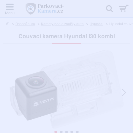
home
Osobní auta
Kamery podle značky auta
Hyundai
Hyundai couva
Couvací kamera Hyundai i30 kombi