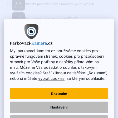
Statické parkovací čáry s možností jejich vypnutí
Dynamické parkovací čáry
(+350 Kč)
Doporučujeme také:
WiFi adaptér pro bezdrátový přenos - AKČNÍ CENA
(+975 Kč)
My, parkovaci-kamera.cz používáme cookies pro
správné fungování stránek, cookies pro přizpůsobení
NA SKLADĚ
1 500 Kč
stránek pro Vaše potřeby a nabídky přímo Vám na
KÓD VÝROBKU:
SC-043-O
1 250 Kč
míru. Můžeme Vás požádat o souhlas s takovým
využitím cookies? Stačí kliknout na tlačítko: „Rozumím“,
Cena bez DPH: 1 033 Kč
nebo si můžete
vybrat cookies
, se kterými souhlasíte.
DO KOŠÍKU
Rozumím
Nastavení
POPIS