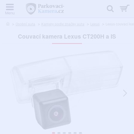
home
Osobní auta
Kamery podle značky auta
Lexus
Lexus couvací ka
Couvací kamera Lexus CT200H a IS