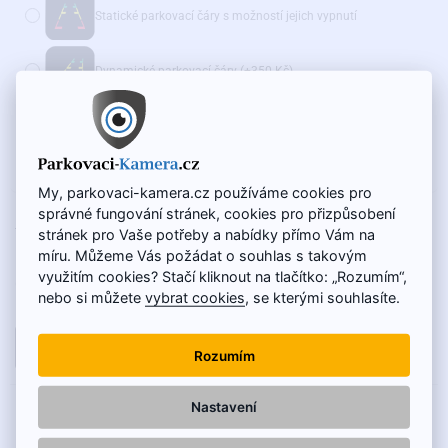
Statické parkovací čáry s možností jejich vypnutí
Dynamické parkovací čáry
(+350 Kč)
Doporučujeme také:
WiFi adaptér pro bezdrátový přenos - AKČNÍ CENA
(+975 Kč)
My, parkovaci-kamera.cz používáme cookies pro
správné fungování stránek, cookies pro přizpůsobení
NA SKLADĚ
1 500 Kč
stránek pro Vaše potřeby a nabídky přímo Vám na
KÓD VÝROBKU:
SC-062-O
1 250 Kč
míru. Můžeme Vás požádat o souhlas s takovým
využitím cookies? Stačí kliknout na tlačítko: „Rozumím“,
Cena bez DPH: 1 033 Kč
nebo si můžete
vybrat cookies
, se kterými souhlasíte.
DO KOŠÍKU
Rozumím
Nastavení
POPIS