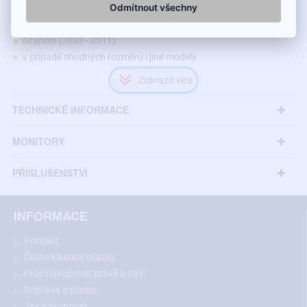
Odmítnout všechny
Kamera je vhodná pro modely Mitsubishi:
Grandis (2003 - 2011)
v případě shodných rozměrů i jiné modely
TECHNICKÉ INFORMACE
MONITORY
PŘÍSLUŠENSTVÍ
INFORMACE
Kontakt
Často kladené otázky
Proč nakupovat právě u nás
Doporučení:
Před nákupem si prosím změřte rozměry vašeho
Doprava a platba
světla nad SPZ a porovnejte s vybraným modelem.
Jak nakupovat