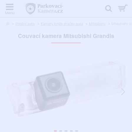
home
Osobní auta
Kamery podle značky auta
Mitsubishi
Mitsubishi c
Couvací kamera Mitsubishi Grandis