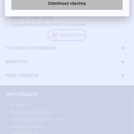
Odmítnout všechny
Kamera je vhodná pro modely Renault:
Koleos 1. (2008 - 2012)
v případě shodných rozměrů i jiné modely
TECHNICKÉ INFORMACE
MONITORY
PŘÍSLUŠENSTVÍ
INFORMACE
Kontakt
Často kladené otázky
Proč nakupovat právě u nás
Doporučení:
Před nákupem si prosím změřte rozměry vašeho
Doprava a platba
světla nad SPZ a porovnejte s vybraným modelem.
Jak nakupovat