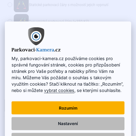
Statické parkovací čáry s možností jejich vypnutí
Dynamické parkovací čáry
(+350 Kč)
Doporučujeme také:
WiFi adaptér pro bezdrátový přenos - AKČNÍ CENA
(+975 Kč)
My, parkovaci-kamera.cz používáme cookies pro
správné fungování stránek, cookies pro přizpůsobení
NA SKLADĚ
1 500 Kč
stránek pro Vaše potřeby a nabídky přímo Vám na
KÓD VÝROBKU:
SC-067-O
1 250 Kč
míru. Můžeme Vás požádat o souhlas s takovým
využitím cookies? Stačí kliknout na tlačítko: „Rozumím“,
Cena bez DPH: 1 033 Kč
nebo si můžete
vybrat cookies
, se kterými souhlasíte.
DO KOŠÍKU
Rozumím
Nastavení
POPIS