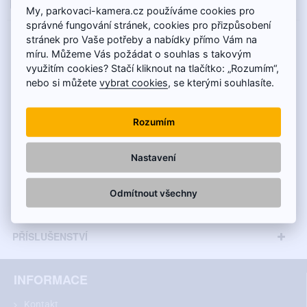
My, parkovaci-kamera.cz používáme cookies pro
správné fungování stránek, cookies pro přizpůsobení
POPIS
stránek pro Vaše potřeby a nabídky přímo Vám na
míru. Můžeme Vás požádat o souhlas s takovým
Couvací kamera sedí na:
využitím cookies? Stačí kliknout na tlačítko: „Rozumím“,
nebo si můžete
vybrat cookies
, se kterými souhlasíte.
Toyota Proace I. (2013 - 2016)
Rozumím
Parkovací kamera ve třetím brzdovém světle
Nastavení
pro Toyota Proace
TECHNICKÉ INFORMACE
Odmítnout všechny
Couvací kamera pro Toyota Proace
se umisťuje na místo
MONITORY
původního třetího brzdového světla a
může být vybavena jednou
nebo dvěma optiky
. Kamera DUAL má kromě hlavní kamery s
PŘÍSLUŠENSTVÍ
nočním IR osvětlením a pozorvacím úhlem 170 ° i přídavnou
kameru s pozorovacím úhlem 130 °.
Přídavná kamera je ideální
pro sledování přívěsu a delší dráhy za vozidlem při couvání.
INFORMACE
Kameru nabízíme
ve standardním SD (488p)
nebo ve
vysokém
Kontakt