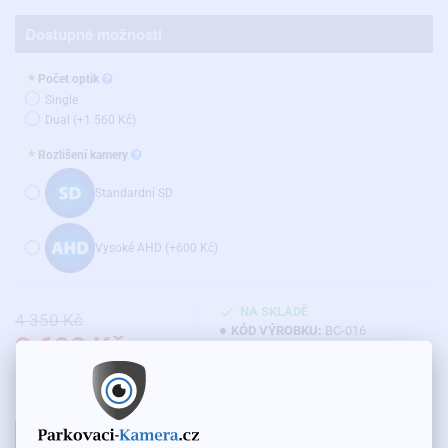
Dostupné možnosti
Počet optik
Single
Dual
(+1 560 Kč)
Rozlišení kamery
Standardní SD
Vysoké AHD
(+600 Kč)
NA SKLADĚ
4 350 Kč
KÓD VÝROBKU:
BC-016
2 690 Kč
Cena bez DPH: 2 223 Kč
DO KOŠÍKU