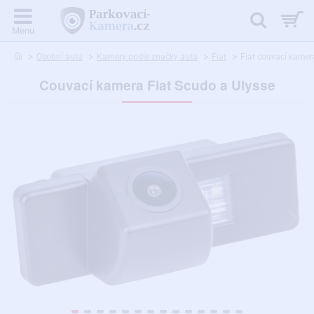
home
Osobní auta
Kamery podle značky auta
Fiat
Fiat couvací kamer
Couvací kamera Fiat Scudo a Ulysse