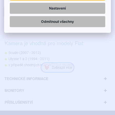
Nastavení
DO KOŠÍKU
Odmítnout všechny
POPIS
Kamera je vhodná pro modely Fiat:
Scudo (2007 - 2012)
Ulysse 1 a 2 (1994 - 2011)
v případě shodných rozměrů i jiné modely
TECHNICKÉ INFORMACE
MONITORY
PŘÍSLUŠENSTVÍ