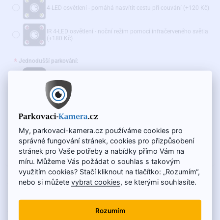
4-LED osvětlení - pomáhá nasvítit cestu při couvání
(+120 Kč)
IR 4-LED osvětlení - noční režim pomocí infračerveného světla
(+180 Kč)
Jednodušší parkování:
Statické parkovací čáry s možností jejich vypnutí
Dynamické parkovací čáry
(+350 Kč)
My, parkovaci-kamera.cz používáme cookies pro
Doporučujeme také:
správné fungování stránek, cookies pro přizpůsobení
WiFi adaptér pro bezdrátový přenos - AKČNÍ CENA
stránek pro Vaše potřeby a nabídky přímo Vám na
(+975 Kč)
míru. Můžeme Vás požádat o souhlas s takovým
využitím cookies? Stačí kliknout na tlačítko: „Rozumím“,
NA SKLADĚ
nebo si můžete
vybrat cookies
, se kterými souhlasíte.
1 500 Kč
KÓD VÝROBKU:
SC-008
1 250 Kč
Rozumím
Cena bez DPH: 1 033 Kč