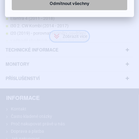
Odmítnout všechny
Kamera je vhodná pro modely Hyundai:
Elantra 4 (2011 - 2018)
i30 2. CW Kombi (2014 - 2017)
i20 (2019) - porovnat rozměry osvětlení
v případě shodných rozměrů i jiné modely
TECHNICKÉ INFORMACE
MONITORY
PŘÍSLUŠENSTVÍ
INFORMACE
Kontakt
Často kladené otázky
Proč nakupovat právě u nás
Doprava a platba
Jak nakupovat