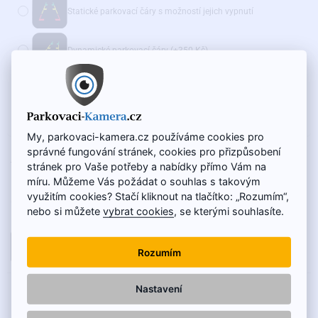
Statické parkovací čáry s možností jejich vypnutí
Dynamické parkovací čáry
(+350 Kč)
Doporučujeme také:
WiFi adaptér pro bezdrátový přenos - AKČNÍ CENA
(+975 Kč)
My, parkovaci-kamera.cz používáme cookies pro
správné fungování stránek, cookies pro přizpůsobení
NA SKLADĚ
1 500 Kč
stránek pro Vaše potřeby a nabídky přímo Vám na
KÓD VÝROBKU:
SC-122-O
1 250 Kč
míru. Můžeme Vás požádat o souhlas s takovým
využitím cookies? Stačí kliknout na tlačítko: „Rozumím“,
Cena bez DPH: 1 033 Kč
nebo si můžete
vybrat cookies
, se kterými souhlasíte.
DO KOŠÍKU
Rozumím
Nastavení
POPIS