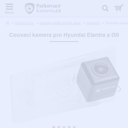
home
Osobní auta
Kamery podle značky auta
Hyundai
Hyundai couva
Couvací kamera pro Hyundai Elantra a I30