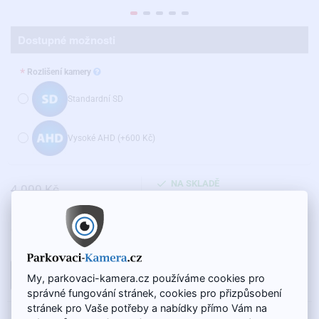
Dostupné možnosti
Rozlišení kamery
Standardní SD
Vysoké AHD
(+600 Kč)
NA SKLADĚ
4 000 Kč
KÓD VÝROBKU:
BC-033
2 690 Kč
Cena bez DPH: 2 223 Kč
DO KOŠÍKU
My, parkovaci-kamera.cz používáme cookies pro
správné fungování stránek, cookies pro přizpůsobení
stránek pro Vaše potřeby a nabídky přímo Vám na