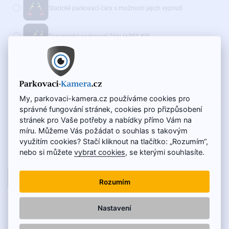
Statické parkovací čáry s možností jejich vypnutí
Dynamické parkovací čáry
(+350 Kč)
Doporučujeme také:
WiFi adaptér pro bezdrátový přenos - AKČNÍ CENA
(+975 Kč)
My, parkovaci-kamera.cz používáme cookies pro
správné fungování stránek, cookies pro přizpůsobení
NA SKLADĚ
1 500 Kč
stránek pro Vaše potřeby a nabídky přímo Vám na
KÓD VÝROBKU:
SC-106-O
1 250 Kč
míru. Můžeme Vás požádat o souhlas s takovým
využitím cookies? Stačí kliknout na tlačítko: „Rozumím“,
Cena bez DPH: 1 033 Kč
nebo si můžete
vybrat cookies
, se kterými souhlasíte.
DO KOŠÍKU
Rozumím
Nastavení
POPIS