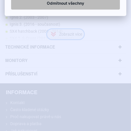
Odmítnout všechny
Kamera je vhodná pro modely Suzuki:
Ignis 2. (2003 - 2007)
Ignis 3. (2016 - současnost)
SX4 hatchback (2006 - 2014)
SX4 2. S-Cross (2013 - současnost)
Vitara 4 (2015 - současnost)
TECHNICKÉ INFORMACE
v případě shodných rozměrů i jiné modely
MONITORY
PŘÍSLUŠENSTVÍ
INFORMACE
Kontakt
Často kladené otázky
Proč nakupovat právě u nás
Doprava a platba
Jak nakupovat