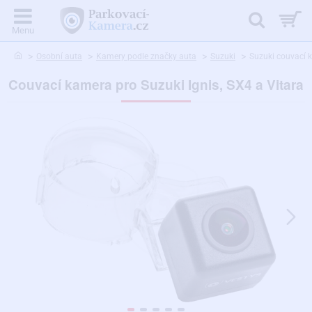
home
Osobní auta
Kamery podle značky auta
Suzuki
Suzuki couvací 
Couvací kamera pro Suzuki Ignis, SX4 a Vitara